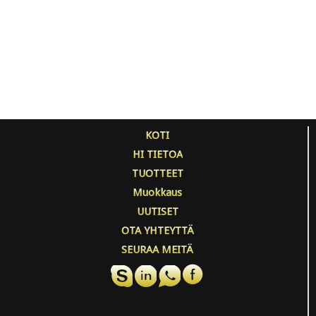
KOTI
HI TIETOA
TUOTTEET
Muokkaus
UUTISET
OTA YHTEYTTÄ
SEURAA MEITÄ