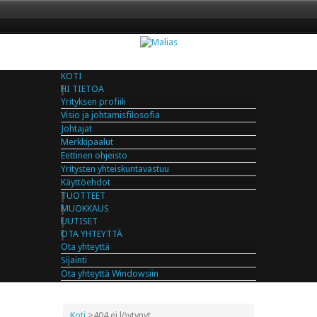
KOTI
HI TIETOA
Yrityksen profiili
Visio ja johtamisfilosofia
Johtajat
Merkkipaalut
Eettinen ohjeisto
Yritysten yhteiskuntavastuu
Käyttöehdot
TUOTTEET
MUOKKAUS
UUTISET
OTA YHTEYTTÄ
Ota yhteyttä
Sijainti
Ota yhteyttä Windowsiin
Koti
>
404 ei löytynyt