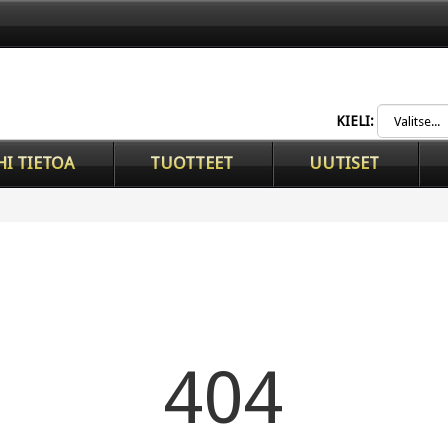
KIELI:
HI TIETOA
TUOTTEET
UUTISET
404