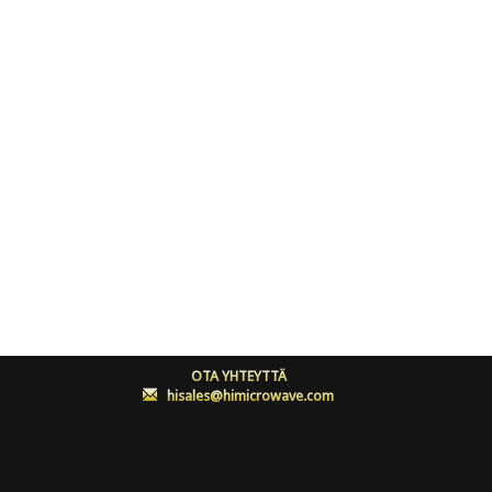
OTA YHTEYTTÄ
:
hisales@himicrowave.com