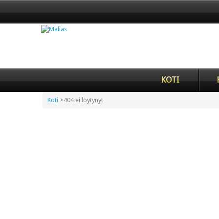
KOTI
Koti
>
404 ei löytynyt