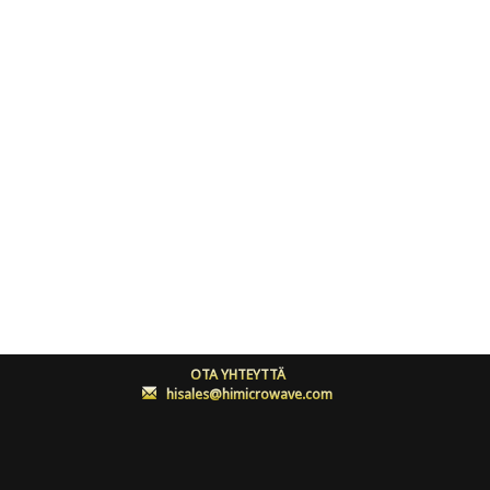
OTA YHTEYTTÄ
:
hisales@himicrowave.com