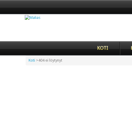
KOTI
Koti
>
404 ei löytynyt