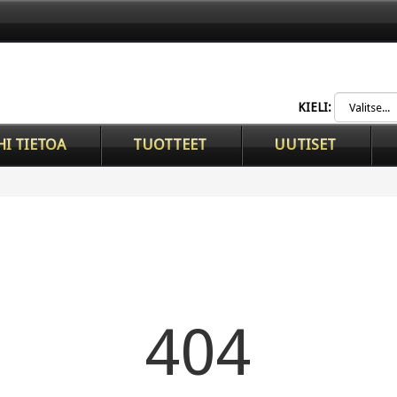
KIELI:
HI TIETOA
TUOTTEET
UUTISET
404