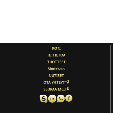
KOTI
HI TIETOA
TUOTTEET
Muokkaus
UUTISET
OTA YHTEYTTÄ
SEURAA MEITÄ