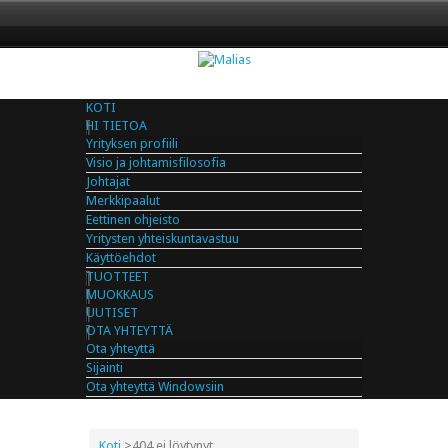
KOTI
HI TIETOA
Yrityksen profiili
Visio ja johtamisfilosofia
Johtajat
Merkkipaalut
Eettinen ohjeisto
Yritysten yhteiskuntavastuu
Käyttöehdot
TUOTTEET
MUOKKAUS
UUTISET
OTA YHTEYTTÄ
Ota yhteyttä
Sijainti
Ota yhteyttä Windowsiin
Koti
>
404 ei löytynyt