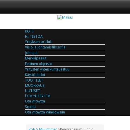
KOTI
HI TIETOA
Yrityksen profiili
Visio ja johtamisfilosofia
Johtajat
Merkkipaalut
Eettinen ohjeisto
Yritysten yhteiskuntavastuu
Käyttöehdot
TUOTTEET
MUOKKAUS
UUTISET
OTA YHTEYTTÄ
Ota yhteyttä
Sijainti
Ota yhteyttä Windowsiin
Koti
> Muuntimet
>
Kvadratuurimuunnin