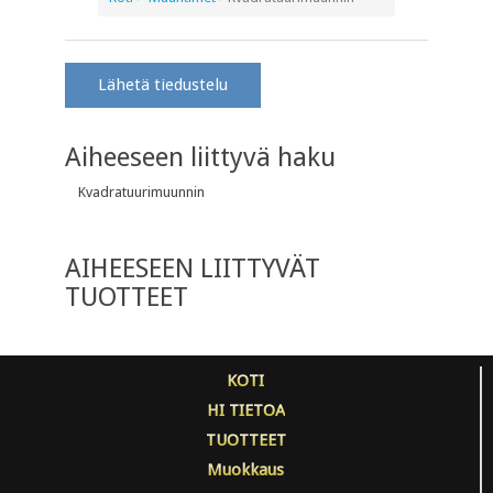
Lähetä tiedustelu
Aiheeseen liittyvä haku
Kvadratuurimuunnin
AIHEESEEN LIITTYVÄT
TUOTTEET
KOTI
HI TIETOA
TUOTTEET
Muokkaus