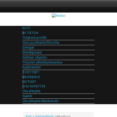
KOTI
HI TIETOA
Yrityksen profiili
Visio ja johtamisfilosofia
Johtajat
Merkkipaalut
Eettinen ohjeisto
Yritysten yhteiskuntavastuu
Käyttöehdot
TUOTTEET
MUOKKAUS
UUTISET
OTA YHTEYTTÄ
Ota yhteyttä
Sijainti
Ota yhteyttä Windowsiin
Koti
> Vaimentimet
>
Muuttuva