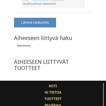
koaksiaalinen vaimennin
Lähetä tiedustelu
Aiheeseen liittyvä haku
Vaimennin
AIHEESEEN LIITTYVÄT
TUOTTEET
KOTI
HI TIETOA
TUOTTEET
Muokkaus