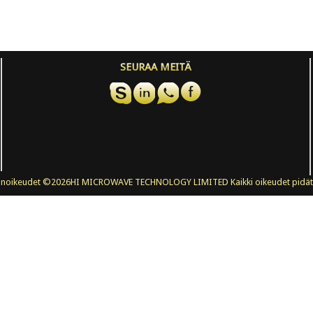
SEURAA MEITÄ
änoikeudet ©
2026HI MICROWAVE TECHNOLOGY LIMITED Kaikki oikeudet pidät