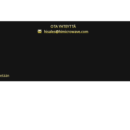
OTA YHTEYTTÄ
:
hisales@himicrowave.com
etään