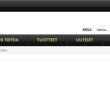
KIELI:
HI TIETOA
TUOTTEET
UUTISET
odatin