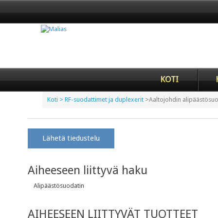
KOTI
Koti
> RF-suodattimet ja duplexerit
>
Aaltojohdin alipäästösu
Lähetä tiedustelu
Aiheeseen liittyvä haku
Alipäästösuodatin
AIHEESEEN LIITTYVÄT TUOTTEET