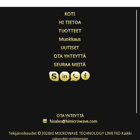
KOTI
HI TIETOA
TUOTTEET
Muokkaus
UUTISET
OTA YHTEYTTÄ
SEURAA MEITÄ
OTA YHTEYTTÄ
:
hisales@himicrowave.com
Tekijänoikeudet ©
2026HI MICROWAVE TECHNOLOGY LIMITED Kaikki
oikeudet pidätetään