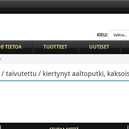
KIELI:
HI TIETOA
TUOTTEET
UUTISET
n
/ taivutettu / kiertynyt aaltoputki, kakso