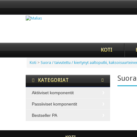
KOTI
Koti
>
Suora / taivutettu / kiertynyt aaltoputki, kaksoisuurteine
Suora 
KATEGORIAT
Aktiiviset komponentit
Passiiviset komponentit
Bestseller PA