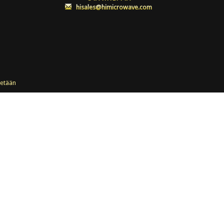
:
hisales@himicrowave.com
etään