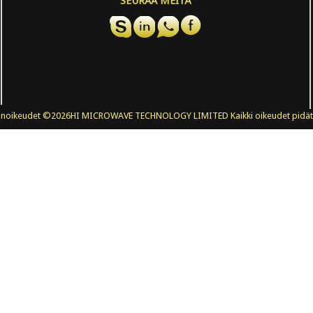
SEURAA MEITÄ
änoikeudet ©
2026HI MICROWAVE TECHNOLOGY LIMITED Kaikki oikeudet pidät