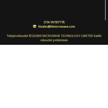
OTA YHTEYTTÄ
:
hisales@himicrowave.com
Tekijänoikeudet ©
2026HI MICROWAVE TECHNOLOGY LIMITED Kaikki
oikeudet pidätetään