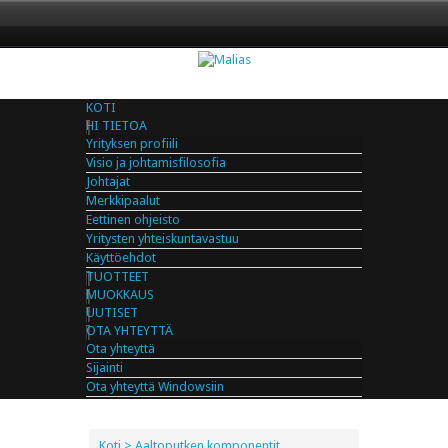
KOTI
HI TIETOA
Yrityksen profiili
Visio ja johtamisfilosofia
Johtajat
Merkkipaalut
Eettinen ohjeisto
Yritysten yhteiskuntavastuu
Käyttöehdot
TUOTTEET
MUOKKAUS
UUTISET
OTA YHTEYTTÄ
Ota yhteyttä
Sijainti
Ota yhteyttä Windowsiin
Koti
> Aaltoputken komponentit