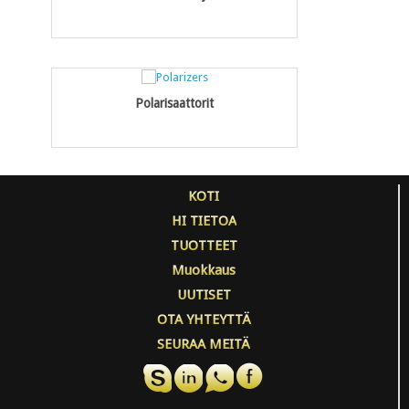
Polarisaattorit
KOTI
HI TIETOA
TUOTTEET
Muokkaus
UUTISET
OTA YHTEYTTÄ
SEURAA MEITÄ