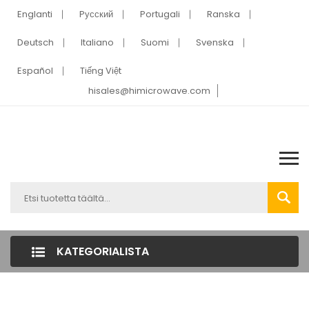
Englanti
Pусский
Portugali
Ranska
Deutsch
Italiano
Suomi
Svenska
Español
Tiếng Việt
hisales@himicrowave.com
KATEGORIALISTA