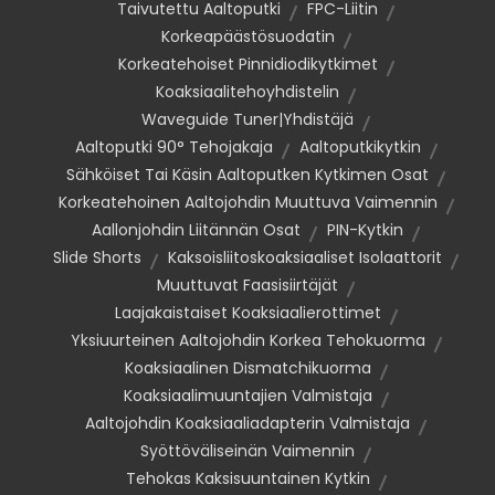
Taivutettu Aaltoputki
FPC-Liitin
Korkeapäästösuodatin
Korkeatehoiset Pinnidiodikytkimet
Koaksiaalitehoyhdistelin
Waveguide Tuner|Yhdistäjä
Aaltoputki 90° Tehojakaja
Aaltoputkikytkin
Sähköiset Tai Käsin Aaltoputken Kytkimen Osat
Korkeatehoinen Aaltojohdin Muuttuva Vaimennin
Aallonjohdin Liitännän Osat
PIN-Kytkin
Slide Shorts
Kaksoisliitoskoaksiaaliset Isolaattorit
Muuttuvat Faasisiirtäjät
Laajakaistaiset Koaksiaalierottimet
Yksiuurteinen Aaltojohdin Korkea Tehokuorma
Koaksiaalinen Dismatchikuorma
Koaksiaalimuuntajien Valmistaja
Aaltojohdin Koaksiaaliadapterin Valmistaja
Syöttöväliseinän Vaimennin
Tehokas Kaksisuuntainen Kytkin