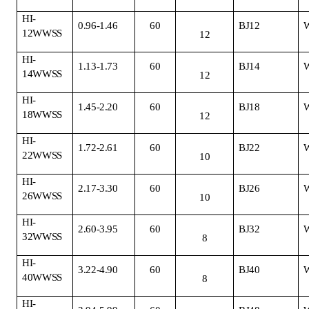
HI-
0.96-1.46
60
BJ12
12WWSS
12
HI-
1.13-1.73
60
BJ14
14WWSS
12
HI-
1.45-2.20
60
BJ18
18WWSS
12
HI-
1.72-2.61
60
BJ22
22WWSS
10
HI-
2.17-3.30
60
BJ26
26WWSS
10
HI-
2.60-3.95
60
BJ32
32WWSS
8
HI-
3.22-4.90
60
BJ40
40WWSS
8
HI-