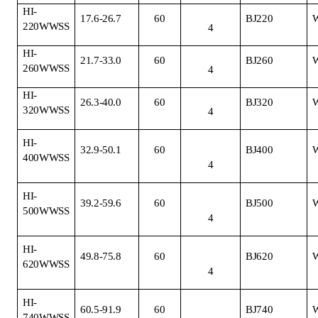
HI-
17.6-26.7
60
BJ220
220WWSS
4
HI-
21.7-33.0
60
BJ260
260WWSS
4
HI-
26.3-40.0
60
BJ320
320WWSS
4
HI-
32.9-50.1
60
BJ400
400WWSS
4
HI-
39.2-59.6
60
BJ500
500WWSS
4
HI-
49.8-75.8
60
BJ620
620WWSS
4
HI-
60.5-91.9
60
BJ740
740WWSS