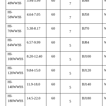
3.94-5.99
60
BJ48
48WWSS
7
HI-
4.64-7.05
60
BJ58
58WWSS
7
HI-
5.38-8.17
60
BJ70
70WWSS
7
HI-
6.57-9.99
60
BJ84
84WWSS
5
HI-
8.20-12.40
60
BJ100
100WWSS
5
HI-
9.84-15.0
60
BJ120
120WWSS
5
HI-
11.9-18.0
60
BJ140
140WWSS
5
HI-
14.5-22.0
60
BJ180
180WWSS
5